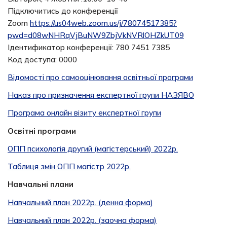
Підключитись до конференції
Zoom
https://us04web.zoom.us/j/78074517385?
pwd=d08wNHRqVjBuNW9ZbjVkNVRlOHZkUT09
Ідентификатор конференції: 780 7451 7385
Код доступа: 0000
Відомості про самооцінювання освітньої програми
Наказ про призначення експертної групи НАЗЯВО
Програма онлайн візиту експертної групи
Освітні програми
ОПП психологія другий (магістерський) 2022р.
Таблиця змін ОПП магістр 2022р.
Навчальні плани
Навчальний план 2022р. (денна форма)
Навчальний план 2022р. (заочна форма)