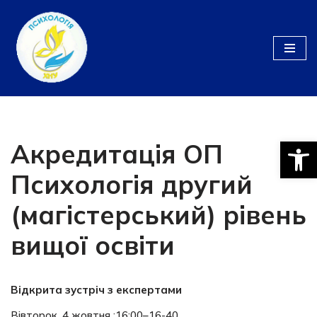
Перейти
до
вмісту
Відкри
Акредитація ОП
Психологія другий
(магістерський) рівень
вищої освіти
Відкрита зустріч з експертами
Вівторок, 4 жовтня :16:00–16-40