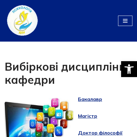
Перейти
до
вмісту
Відкри
Вибіркові дисципліни
кафедри
Бакалавр
Магістр
Доктор філософії