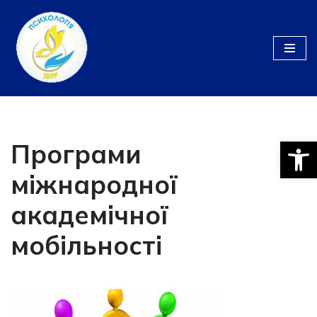
Перейти
до
вмісту
Відкри
Програми
міжнародної
академічної
мобільності