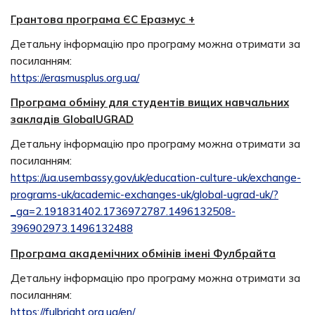
Грантова програма ЄС Еразмус +
Детальну інформацію про програму можна отримати за
посиланням:
https://erasmusplus.org.ua/
Програма обміну для студентів вищих навчальних
закладів GlobalUGRAD
Детальну інформацію про програму можна отримати за
посиланням:
https://ua.usembassy.gov/uk/education-culture-uk/exchange-
programs-uk/academic-exchanges-uk/global-ugrad-uk/?
_ga=2.191831402.1736972787.1496132508-
396902973.1496132488
Програма академічних обмінів імені Фулбрайта
Детальну інформацію про програму можна отримати за
посиланням:
https://fulbright.org.ua/en/