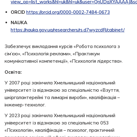
view_op=list_works&hl=uk&hl=uk&user=QnUDaXYAAAAJ&s
ORCID
https://orcid.org/0000-0002-7484-0673
NAUKA
https://nauka.gov.ua/researchers/rs.d7wyzcdR/cabinet/
Забезпечує викладання курсів «Робота психолога з
сім’єю», «Психологія реклами», «Практикум
комунікативної компетенції», «Психологія лідерства».
Освіта:
У 2007 році закінчила Хмельницький національний
університет із відзнакою за спеціальністю «Взуття,
шкіргалантерейні та лимарні вироби», кваліфікація –
інженер-технолог.
У 2023 році закінчила Хмельницький національний
університет із відзнакою за спеціальністю 053
«Психологія», кваліфікація – психолог, практичний