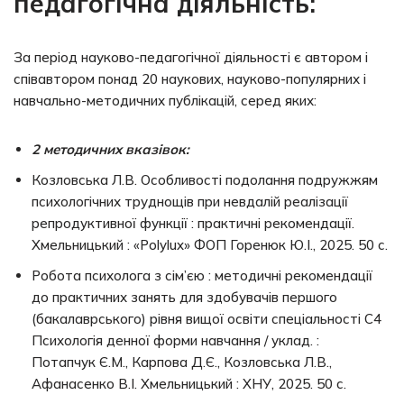
педагогічна діяльність:
За період науково-педагогічної діяльності є автором і
співавтором понад 20 наукових, науково-популярних і
навчально-методичних публікацій, серед яких:
2 методичних вказівок:
Козловська Л.В. Особливості подолання подружжям
психологічних труднощів при невдалій реалізації
репродуктивної функції : практичні рекомендації.
Хмельницький : «Polylux» ФОП Горенюк Ю.І., 2025. 50 с.
Робота психолога з сім’єю : методичні рекомендації
до практичних занять для здобувачів першого
(бакалаврського) рівня вищої освіти спеціальності С4
Психологія денної форми навчання / уклад. :
Потапчук Є.М., Карпова Д.Є., Козловська Л.В.,
Афанасенко В.І. Хмельницький : ХНУ, 2025. 50 с.