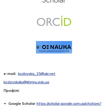
e-mail:
kozlovska_15@ukr.net
kozlovskaliu@khmnu.edu.ua
Профілі:
Google Scholar
https://scholar.google.com.ua/citations?