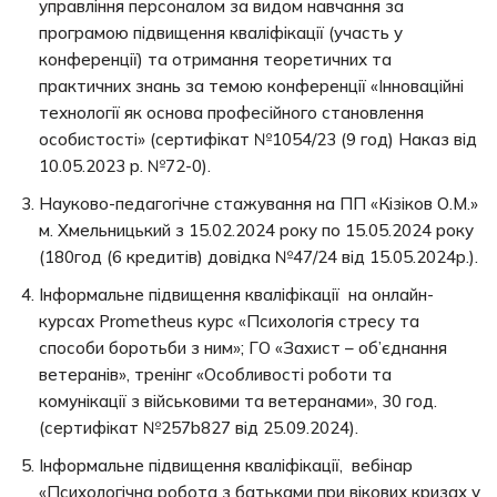
управління персоналом за видом навчання за
програмою підвищення кваліфікації (участь у
конференції) та отримання теоретичних та
практичних знань за темою конференції «Інноваційні
технології як основа професійного становлення
особистості» (сертифікат №1054/23 (9 год) Наказ від
10.05.2023 р. №72-0).
Науково-педагогічне стажування на ПП «Кізіков О.М.»
м. Хмельницький з 15.02.2024 року по 15.05.2024 року
(180год (6 кредитів) довідка №47/24 від 15.05.2024р.).
Інформальне підвищення кваліфікації на онлайн-
курсах Prometheus курс «Психологія стресу та
способи боротьби з ним»; ГО «Захист – об’єднання
ветеранів», тренінг «Особливості роботи та
комунікації з військовими та ветеранами», 30 год.
(сертифікат №257b827 від 25.09.2024).
Інформальне підвищення кваліфікації, вебінар
«Психологічна робота з батьками при вікових кризах у