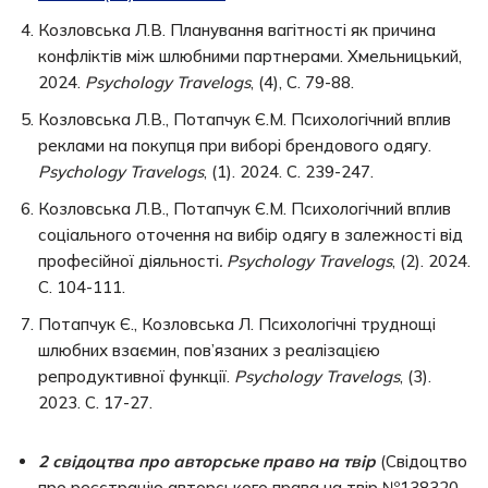
Козловська Л.В. Планування вагітності як причина
конфліктів між шлюбними партнерами. Хмельницький,
2024.
Psychology Travelogs
, (4), С. 79-88.
Козловська Л.В., Потапчук Є.М. Психологічний вплив
реклами на покупця при виборі брендового одягу.
Psychology Travelogs
, (1). 2024. С. 239-247.
Козловська Л.В., Потапчук Є.М. Психологічний вплив
соціального оточення на вибір одягу в залежності від
професійної діяльності
.
Psychology Travelogs
, (2). 2024.
С. 104-111.
Потапчук Є., Козловська Л. Психологічні труднощі
шлюбних взаємин, пов’язаних з реалізацією
репродуктивної функції.
Psychology Travelogs
, (3).
2023. С. 17-27.
2 свідоцтва про авторське право на твір
(Свідоцтво
про реєстрацію авторського права на твір №138320,