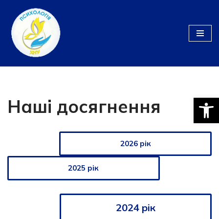
Перейти
до
вмісту
Відкри
Наші досягнення
2026 рік
2025 рік
2024 рік