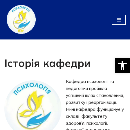
Перейти
до
вмісту
Відкри
Історія кафедри
Кафедра психології та
педагогіки пройшла
успішний шлях становлення,
розвитку і реорганізації.
Нині кафедра функціонує у
складі факультету
здоров’я, психології,