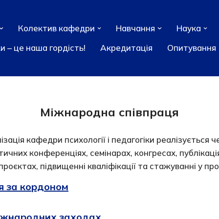
Колектив кафедри
Навчання
Наука
и – це наша гордість!
Акредитація
Опитування
Міжнародна співпраця
ізація кафедри психології і педагогіки реалізується 
ичних конференціях, семінарах, конгресах, публікація
роєктах, підвищенні кваліфікації та стажуванні у пр
я за кордоном
iжнародних заходах