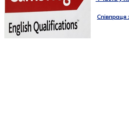
Спiвпраця