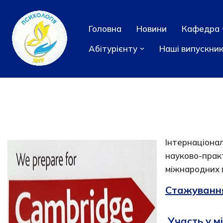
Перейти
Головна
Новини
Кафедра
до
Абітурієнту
Наші випускник
вмісту
Інтернаціонал
науково-практ
міжнародних п
Стажуванн
Участь у м