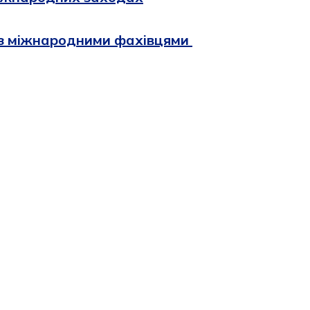
 з мiжнародними фахiвцями