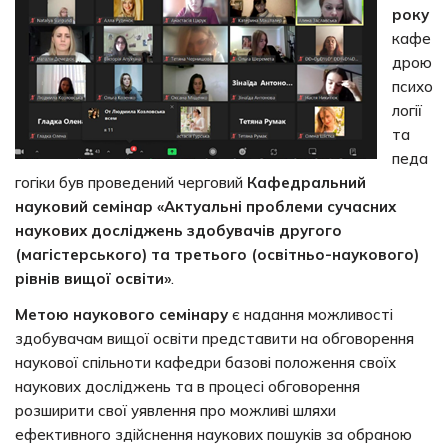
року
кафе
дрою
психо
логії
та
педа
гогіки був проведений черговий
Кафедральний
науковий семінар «Актуальні проблеми сучасних
наукових досліджень здобувачів другого
(магістерського) та третього (освітньо-наукового)
рівнів вищої освіти»
.
Метою наукового семінару
є надання можливості
здобувачам вищої освіти представити на обговорення
наукової спільноти кафедри базові положення своїх
наукових досліджень та в процесі обговорення
розширити свої уявлення про можливі шляхи
ефективного здійснення наукових пошуків за обраною