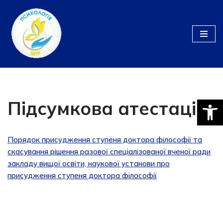
Перейти
до
вмісту
Відкри
Підсумкова атестація
Порядок присудження ступеня доктора фiлософiї та
скасування рішення разової спеціалізованої вченої ради
закладу вищої освіти, наукової установи про
присудження ступеня доктора філософії